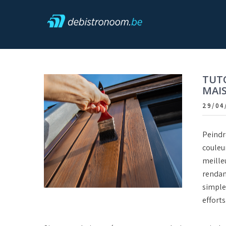
Skip
to
content
Debistronoom
TUTO
MAIS
29/04
Peindre
couleur
meilleu
rendant
simples
efforts