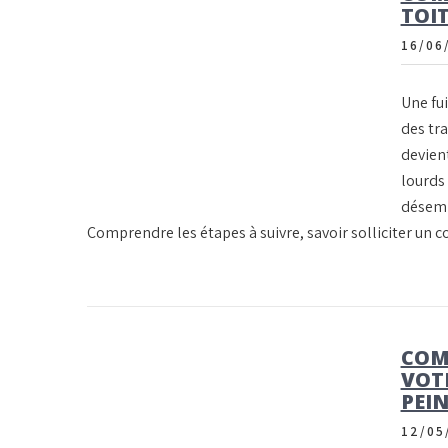
TOIT
16/06
Une fu
des tra
devient
lourds
désemp
Comprendre les étapes à suivre, savoir solliciter un 
COM
VOT
PEI
12/05