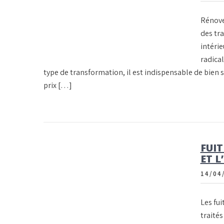
Rénove
des tra
intéri
radica
type de transformation, il est indispensable de bien s
prix […]
FUIT
ET 
14/04
Les fui
traité