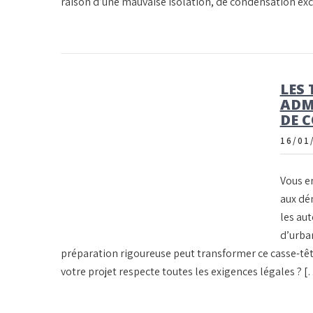
raison d’une mauvaise isolation, de condensation ex
LES 
ADM
DE 
16/01
Vous en
aux dé
les aut
d’urban
préparation rigoureuse peut transformer ce casse-tê
votre projet respecte toutes les exigences légales ? 