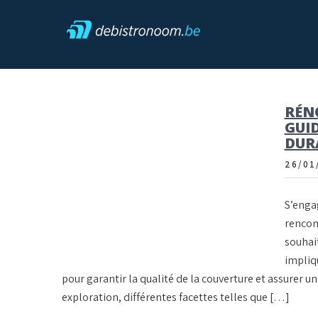
Skip
to
content
Debistronoom
RÉNO
GUI
DUR
26/01
S’engag
rencon
souhai
impliqu
pour garantir la qualité de la couverture et assurer u
exploration, différentes facettes telles que […]