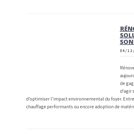
RÉN
SOL
SON
04/12
Rénover
aujour
de gag
d’agir
d’optimiser l’impact environnemental du foyer. Entre
chauffage performants ou encore adoption de matéri