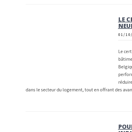
LE C
NEUF
01/10
Le cer
bâtime
Belgiq
perfor
réduir
dans le secteur du logement, tout en offrant des av
POU