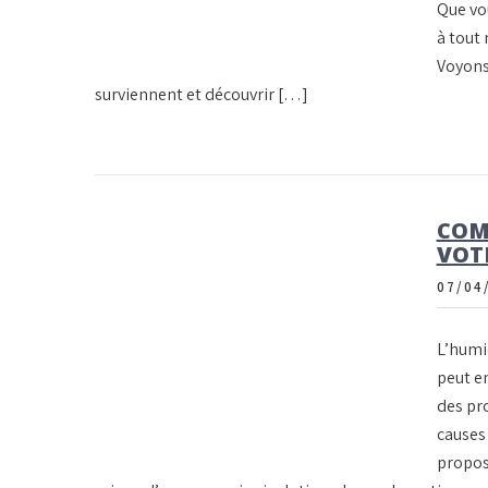
Que vou
à tout
Voyons
surviennent et découvrir […]
COM
VOT
07/04
L’humi
peut e
des pr
causes
propos