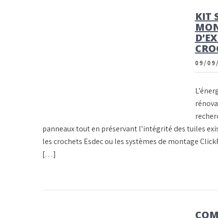
KIT 
MON
D’EX
CRO
09/09
L’énerg
rénova
recherc
panneaux tout en préservant l’intégrité des tuiles exi
les crochets Esdec ou les systèmes de montage ClickF
[…]
COM