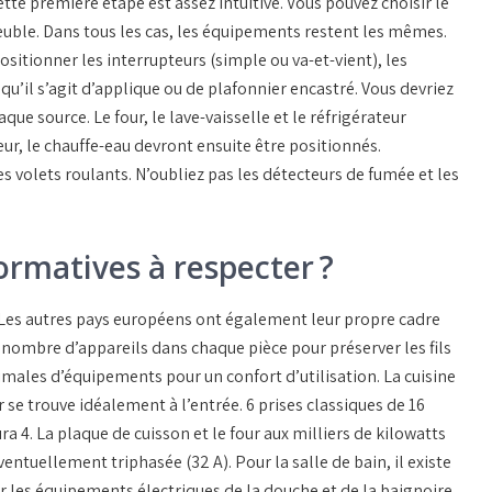
te première étape est assez intuitive. Vous pouvez choisir le
ble. Dans tous les cas, les équipements restent les mêmes.
sitionner les interrupteurs (simple ou va-et-vient), les
r qu’il s’agit d’applique ou de plafonnier encastré. Vous devriez
que source. Le four, le lave-vaisselle et le réfrigérateur
ur, le chauffe-eau devront ensuite être positionnés.
 volets roulants. N’oubliez pas les détecteurs de fumée et les
normatives à respecter ?
 Les autres pays européens ont également leur propre cadre
e nombre d’appareils dans chaque pièce pour préserver les fils
nimales d’équipements pour un confort d’utilisation. La cuisine
se trouve idéalement à l’entrée. 6 prises classiques de 16
a 4. La plaque de cuisson et le four aux milliers de kilowatts
entuellement triphasée (32 A). Pour la salle de bain, il existe
er les équipements électriques de la douche et de la baignoire,