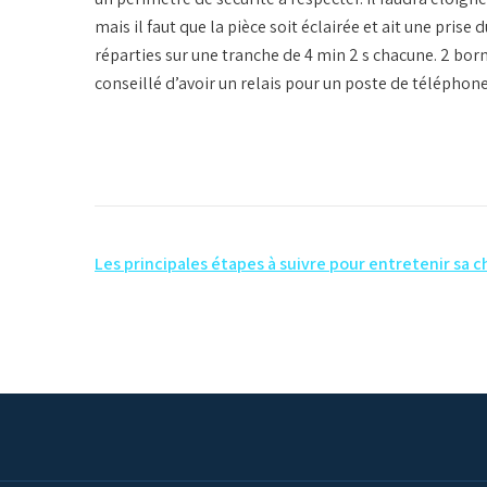
mais il faut que la pièce soit éclairée et ait une prise 
réparties sur une tranche de 4 min 2 s chacune. 2 bor
conseillé d’avoir un relais pour un poste de téléphone 
Navigation
Les principales étapes à suivre pour entretenir sa 
de
l’article