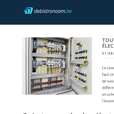
Skip
to
content
Debistronoom
TOUT
ÉLEC
07/08
Le cour
faut ce
de suiv
différ
un sch
l’essen