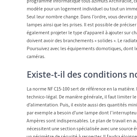
programme informatique tous azimuts ArchiFacile, cet
modèle pour un logement individuel ou tout un immeu
Seul leur nombre change. Dans l’ordre, vous devriez po
lampes ainsi que les prises. Il est possible de précise
également projeter le type d’appareil à ajouter sur cha
doivent avoir des branchements « solides ». Le radiate
Poursuivez avec les équipements domotiques, dont les
caméras.
Existe-t-il des conditions 
La norme NF C15-100 sert de référence en la matière.
technico-légal. De manière générale, il faut limiter l
d’alimentation. Puis, il existe aussi des quantités mi
par exemple a besoin d’une lampe dont l’interrupteur 
Ampères sont indispensables. Le plan de travail en aur
nécessitent une section spécialisée avec une source év
un périmètre de sécurité à respecter. Il faudra éloign