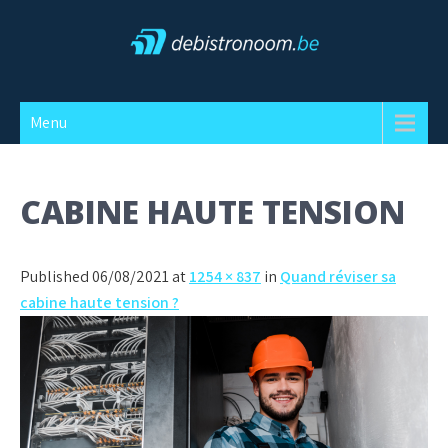
Skip
to
content
Debistronoom
Menu
CABINE HAUTE TENSION
Published 06/08/2021 at
1254 × 837
in
Quand réviser sa
cabine haute tension ?