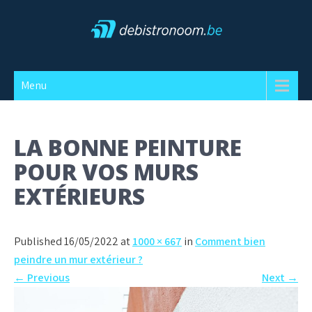
Skip
to
content
Debistronoom
Menu
LA BONNE PEINTURE
POUR VOS MURS
EXTÉRIEURS
Published 16/05/2022 at
1000 × 667
in
Comment bien
peindre un mur extérieur ?
←
Previous
Next
→