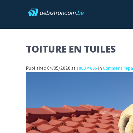
Skip
to
content
Debistronoom
TOITURE EN TUILES
Published 04/05/2020 at
1000 × 665
in
Comment répare