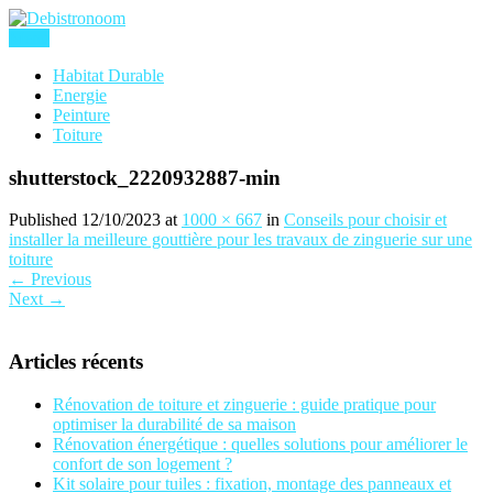
Skip
to
Menu
content
Debistronoom
Habitat Durable
Energie
Peinture
Toiture
shutterstock_2220932887-min
Published 12/10/2023 at
1000 × 667
in
Conseils pour choisir et
installer la meilleure gouttière pour les travaux de zinguerie sur une
toiture
←
Previous
Next
→
Articles récents
Rénovation de toiture et zinguerie : guide pratique pour
optimiser la durabilité de sa maison
Rénovation énergétique : quelles solutions pour améliorer le
confort de son logement ?
Kit solaire pour tuiles : fixation, montage des panneaux et