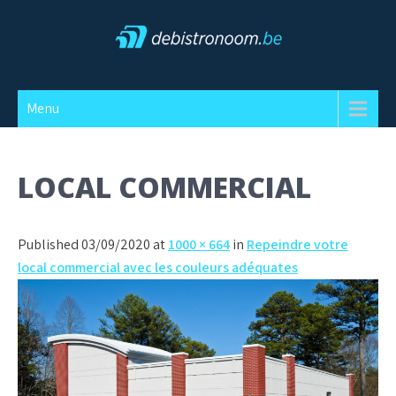
Skip
to
content
Debistronoom
Menu
LOCAL COMMERCIAL
Published 03/09/2020 at
1000 × 664
in
Repeindre votre
local commercial avec les couleurs adéquates