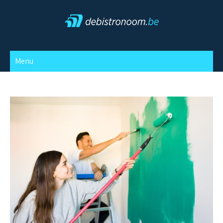
Skip
to
content
Debistronoom
Menu