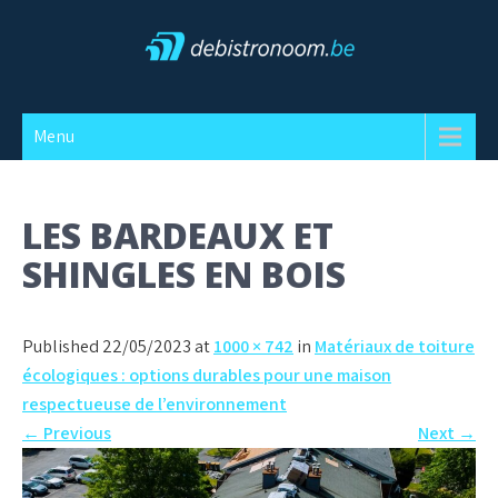
Skip
to
content
Debistronoom
Menu
LES BARDEAUX ET
SHINGLES EN BOIS
Published 22/05/2023 at
1000 × 742
in
Matériaux de toiture
écologiques : options durables pour une maison
respectueuse de l’environnement
←
Previous
Next
→