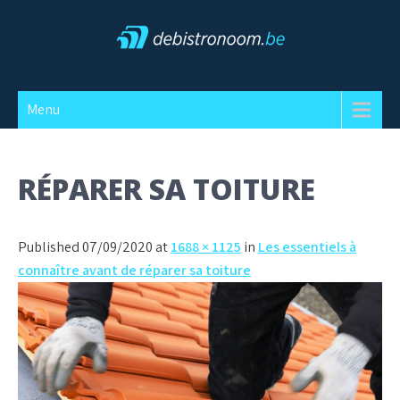
Skip
to
content
Debistronoom
Menu
RÉPARER SA TOITURE
Published 07/09/2020 at
1688 × 1125
in
Les essentiels à
connaître avant de réparer sa toiture