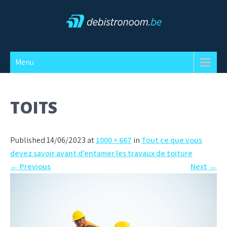
Skip
to
content
Debistronoom
Menu
TOITS
Published 14/06/2023 at
1000 × 667
in
Tout ce que vous
devez savoir avant d’entamer les travaux de toiture
←
Previous
Next
→