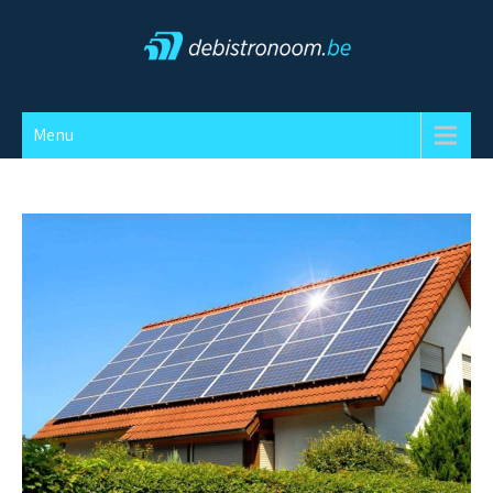
Skip
to
content
Debistronoom
Menu